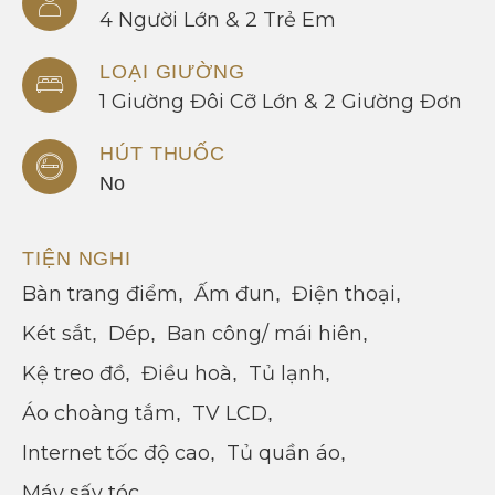
4 Người Lớn & 2 Trẻ Em
LOẠI GIƯỜNG
1 Giường Đôi Cỡ Lớn & 2 Giường Đơn
HÚT THUỐC
No
TIỆN NGHI
Bàn trang điểm
Ấm đun
Điện thoại
Két sắt
Dép
Ban công/ mái hiên
Kệ treo đồ
Điều hoà
Tủ lạnh
Áo choàng tắm
TV LCD
Internet tốc độ cao
Tủ quần áo
Máy sấy tóc